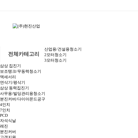
산업용/건설용청소기
전체카테고리
2모터청소기
3모터청소기
삼상 집진기
보조탱크/무동력청소기
액세서리
연삭기/평삭기
삼상 동력집진기
사무용/빌딩관리용청소기
분진커버/다이아몬드공구
4인치
7인치
PCD
자석식날
레진
분진커버
고객지원