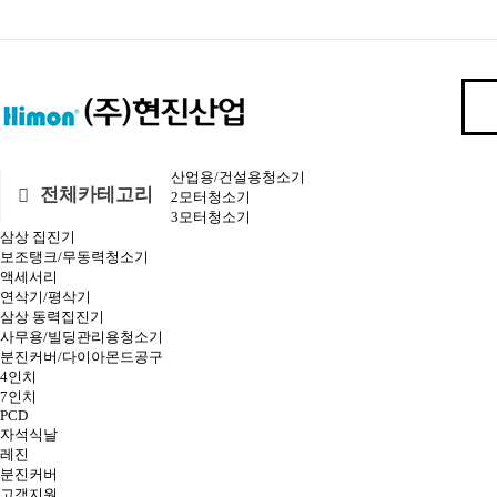
산업용/건설용청소기
전체카테고리
2모터청소기
3모터청소기
삼상 집진기
보조탱크/무동력청소기
액세서리
연삭기/평삭기
삼상 동력집진기
사무용/빌딩관리용청소기
분진커버/다이아몬드공구
4인치
7인치
PCD
자석식날
레진
분진커버
고객지원