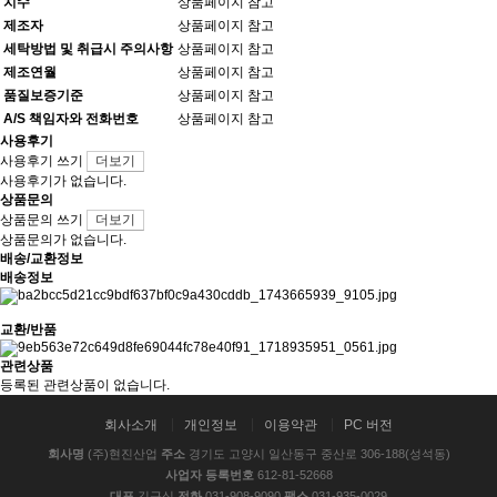
치수
상품페이지 참고
제조자
상품페이지 참고
세탁방법 및 취급시 주의사항
상품페이지 참고
제조연월
상품페이지 참고
품질보증기준
상품페이지 참고
A/S 책임자와 전화번호
상품페이지 참고
사용후기
사용후기 쓰기
더보기
사용후기가 없습니다.
상품문의
상품문의 쓰기
더보기
상품문의가 없습니다.
배송/교환정보
배송정보
교환/반품
관련상품
등록된 관련상품이 없습니다.
회사소개
개인정보
이용약관
PC 버전
회사명
(주)현진산업
주소
경기도 고양시 일산동구 중산로 306-188(성석동)
사업자 등록번호
612-81-52668
대표
김근식
전화
031-908-9090
팩스
031-935-0029