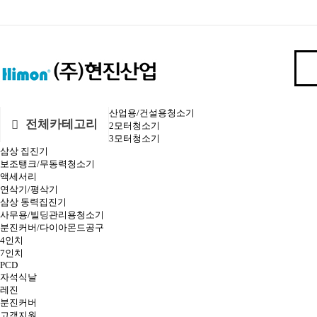
산업용/건설용청소기
전체카테고리
2모터청소기
3모터청소기
삼상 집진기
보조탱크/무동력청소기
액세서리
연삭기/평삭기
삼상 동력집진기
사무용/빌딩관리용청소기
분진커버/다이아몬드공구
4인치
7인치
PCD
자석식날
레진
분진커버
고객지원