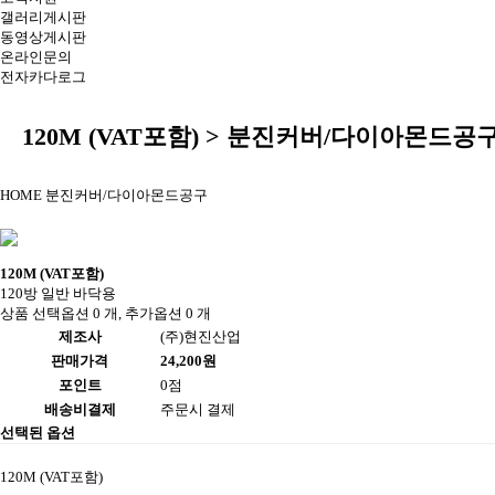
갤러리게시판
동영상게시판
온라인문의
전자카다로그
120M (VAT포함) > 분진커버/다이아몬드공
HOME
분진커버/다이아몬드공구
120M (VAT포함)
120방 일반 바닥용
상품 선택옵션 0 개, 추가옵션 0 개
제조사
(주)현진산업
판매가격
24,200원
포인트
0점
배송비결제
주문시 결제
선택된 옵션
120M (VAT포함)