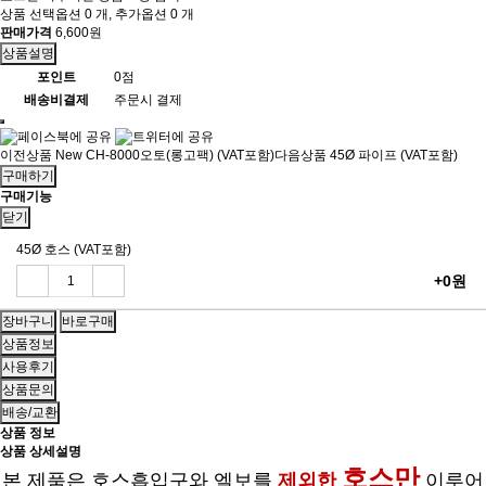
상품 선택옵션 0 개, 추가옵션 0 개
판매가격
6,600원
상품설명
포인트
0점
배송비결제
주문시 결제
이전상품
New CH-8000오토(롱고팩) (VAT포함)
다음상품
45Ø 파이프 (VAT포함)
구매하기
구매기능
닫기
45Ø 호스 (VAT포함)
+0원
상품정보
사용후기
상품문의
배송/교환
상품 정보
상품 상세설명
호스만
본 제품은 호스흡입구와 엘보를
제외한
이루어