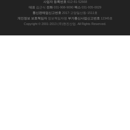
사업자 등록번호
612-81-52668
대표
김근식
전화
031-908-9090
팩스
031-935-0029
통신판매업신고번호
2017-고양일산동-1511호
개인정보 보호책임자
정보책임자명
부가통신사업신고번호
12345호
Copyright © 2001-2013 (주)현진산업. All Rights Reserved.