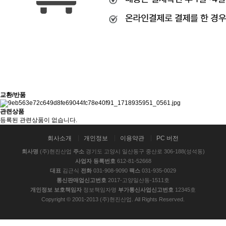
교환/반품
관련상품
등록된 관련상품이 없습니다.
회사소개
개인정보
이용약관
PC 버전
회사명
(주)현진산업
주소
경기도 고양시 일산동구 중산로 306-188(성석동)
사업자 등록번호
612-81-52668
대표
김근식
전화
031-908-9090
팩스
031-935-0029
통신판매업신고번호
2017-고양일산동-1511호
개인정보 보호책임자
정보책임자명
부가통신사업신고번호
12345호
Copyright © 2001-2013 (주)현진산업. All Rights Reserved.