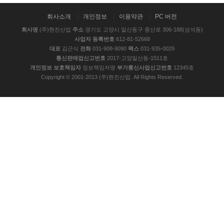
회사소개
개인정보
이용약관
PC 버전
회사명
(주)현진산업
주소
경기도 고양시 일산동구 중산로 306-188(성석동)
사업자 등록번호
612-81-52668
대표
김근식
전화
031-908-9090
팩스
031-935-0029
통신판매업신고번호
2017-고양일산동-1511호
개인정보 보호책임자
정보책임자명
부가통신사업신고번호
12345호
Copyright © 2001-2013 (주)현진산업. All Rights Reserved.