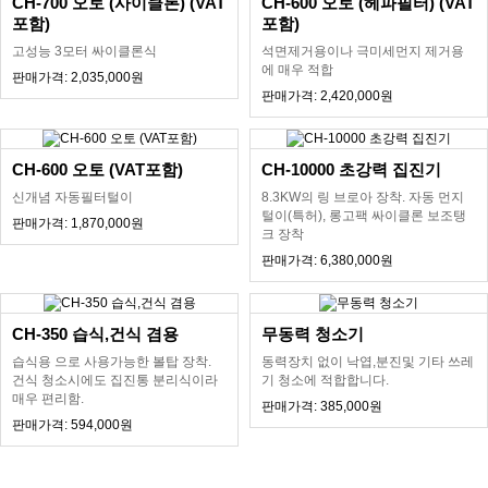
CH-700 오토 (사이클론) (VAT
CH-600 오토 (헤파필터) (VAT
포함)
포함)
고성능 3모터 싸이클론식
석면제거용이나 극미세먼지 제거용
에 매우 적합
판매가격: 2,035,000원
판매가격: 2,420,000원
CH-600 오토 (VAT포함)
CH-10000 초강력 집진기
신개념 자동필터털이
8.3KW의 링 브로아 장착. 자동 먼지
털이(특허), 롱고팩 싸이클론 보조탱
판매가격: 1,870,000원
크 장착
판매가격: 6,380,000원
CH-350 습식,건식 겸용
무동력 청소기
습식용 으로 사용가능한 볼탑 장착.
동력장치 없이 낙엽,분진및 기타 쓰레
건식 청소시에도 집진통 분리식이라
기 청소에 적합합니다.
매우 편리함.
판매가격: 385,000원
판매가격: 594,000원